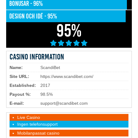
Bonusar - 96%
Design och Idé - 95%
95%
Casino Information
Name:
ScandiBet
Site URL:
https://www.scandibet.com/
Established:
2017
Payout %:
98.5%
E-mail:
support@scandibet.com
Live Casino
Ingen telefonsupport
Mobilanpassat casino