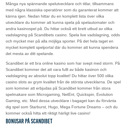
Många nya spännande spelutvecklare och titlar, tillsammans
med några klassiska operatörer som du garanterat kommer att
känna igen. Nedan hittar du en komplett lista över vilka
utvecklare du kommer att kunna spela på spelautomater och
andra kasinospel på. Du hittar också ett brett utbud av olika
vadslagning på Scandibets casino. Spela live vadslagning, odds
och mycket mer på alla möjliga sporter. På det hela taget en
mycket komplett spelportal där du kommer att kunna spendera
det mesta av ditt spelande.
Scandibet är ett bra online kasino som har svept med storm. På
Scandibet kommer det att vara fullt av både kasinon och
vadslagning av absolut topp kvalitet! Du hittar över 500 olika
casino slots av grym kvalitet från de största utvecklarna. De spel
som kommer att erbjudas på Scandibet kommer från stora
spelmakare som Microgaming, NetEnt, Quickspin, Evolution
Gaming, etc. Med dessa utvecklare i bagaget kan du förvänta
dig spel som Starburst, Hugo, Mega Fortune Dreams – och du
kommer också hitta ett riktigt härligt live casino!
Bonusar på Scandibet