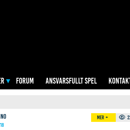
er
Forum
Ansvarsfullt spel
Kontak
o
ino
Mer
2
018