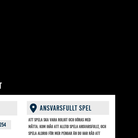
t
ANSVARSFULLT SPEL
Att spela ska vara roligt och göras med
254
måtta.
Kom ihåg att alltid spela ansvarsfullt,
och
spela aldrig för mer pengar än du har råd att