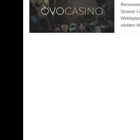
Recensio
Quasar Li
Webbplats
världen t