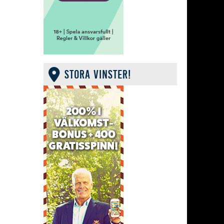
STORA VINSTER!