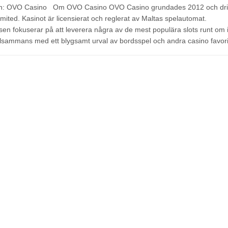
n: OVO Casino Om OVO Casino OVO Casino grundades 2012 och dri
mited. Kasinot är licensierat och reglerat av Maltas spelautomat.
en fokuserar på att leverera några av de mest populära slots runt om 
illsammans med ett blygsamt urval av bordsspel och andra casino favori