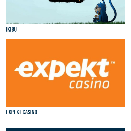
Ikibu
Expekt Casino