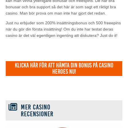
kan man vinna ytterligare bonusar och freespins. De har bra
bonusar och bra support så det här är som sagt ett riktigt bra
casino. Man bör prova om man inte har gjort det redan.
Just nu erbjuder som 200% insättningsbonus och 500 freeepins
när du gör din första insättning! Om du inte har testat deras
casino är det väl egentligen ingenting att diskutera? Just do it!
Klicka här för att hämta din bonus på Casino
Heroes nu!
MER CASINO
RECENSIONER