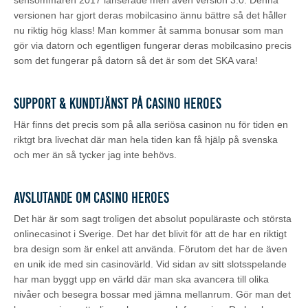
versionen har gjort deras mobilcasino ännu bättre så det håller
nu riktig hög klass! Man kommer åt samma bonusar som man
gör via datorn och egentligen fungerar deras mobilcasino precis
som det fungerar på datorn så det är som det SKA vara!
Support & kundtjänst på Casino Heroes
Här finns det precis som på alla seriösa casinon nu för tiden en
riktgt bra livechat där man hela tiden kan få hjälp på svenska
och mer än så tycker jag inte behövs.
Avslutande om Casino Heroes
Det här är som sagt troligen det absolut populäraste och största
onlinecasinot i Sverige. Det har det blivit för att de har en riktigt
bra design som är enkel att använda. Förutom det har de även
en unik ide med sin casinovärld. Vid sidan av sitt slotsspelande
har man byggt upp en värld där man ska avancera till olika
nivåer och besegra bossar med jämna mellanrum. Gör man det